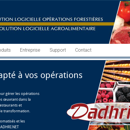
oduits
Entreprise
Support
Contact
apté à vos opérations
our gérer les opérations
es œuvrant dans la
restaurants et
 de transformation.
tomatisés et les
 DADHRI.NET