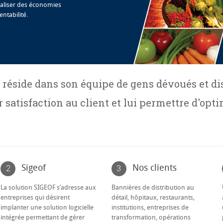
éaliser des économies
entabilité.
 réside dans son équipe de gens dévoués et di
 satisfaction au client et lui permettre d'opt
Sigeof
Nos clients
2
3
La solution SIGEOF s’adresse aux
Bannières de distribution au
entreprises qui désirent
détail, hôpitaux, restaurants,
implanter une solution logicielle
institutions, entreprises de
intégrée permettant de gérer
transformation, opérations